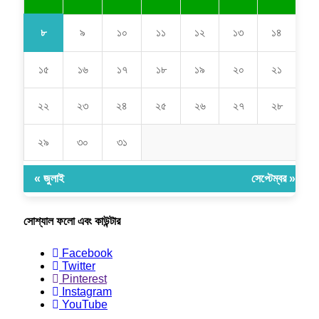
৮
৯
১০
১১
১২
১৩
১৪
১৫
১৬
১৭
১৮
১৯
২০
২১
২২
২৩
২৪
২৫
২৬
২৭
২৮
২৯
৩০
৩১
« জুলাই
সেপ্টেম্বর »
সোশ্যাল ফলো এবং কাউন্টার
Facebook
Twitter
Pinterest
Instagram
YouTube