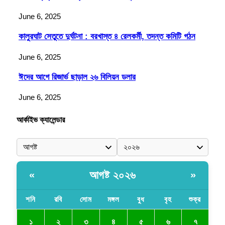
June 6, 2025
কালুরঘাট সেতুতে দুর্ঘটনা : বরখাস্ত ৪ রেলকর্মী, তদন্ত কমিটি গঠন
June 6, 2025
ঈদের আগে রিজার্ভ ছাড়াল ২৬ বিলিয়ন ডলার
June 6, 2025
আর্কাইভ ক্যালেন্ডার
আগষ্ট ২০২৬
«
»
শনি
রবি
সোম
মঙ্গল
বুধ
বৃহ
শুক্র
১
২
৩
৪
৫
৬
৭