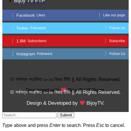
Bijoy TV FTP
Facebook
Likes
Like our page
Twitter
Followers
Follow Us
1.8M
Subscribers
Subscribe
Instagram
Followers
Follow Us
© সর্বসত্ব সংরক্ষিত ২০২৬ বিজয় টিভি || All Rights Reserved.
Developed with
BijoyTV IT Team.
© সর্বসত্ব সংরক্ষিত ২০২৬ বিজয় টিভি || All Rights Reserved.
Design & Developed by
BijoyTV.
Submit
Type above and press
Enter
to search. Press
Esc
to cancel.