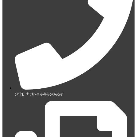
ফোন: +৮৮-০২-৯৬১৩৬১৫