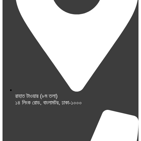
রাহাত টাওয়ার (৮ম তলা)
১৪ লিংক রোড, বাংলামটর, ঢাকা-১০০০