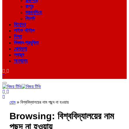
রাজশাহী
রংপুর
ময়মনসিংহ
সিলেট
বিনোদন
লাইফ স্টাইল
শিক্ষা
বিজ্ঞান-প্রযুক্তি
খেলাধুলা
স্বাস্থ্য
অন্যান্য
হোম
»
বিশ্ববিদ্যালয়ের নাম পছন্দ না হওয়ায়
Browsing:
বিশ্ববিদ্যালয়ের নাম
পছন্দ না হওয়ায়