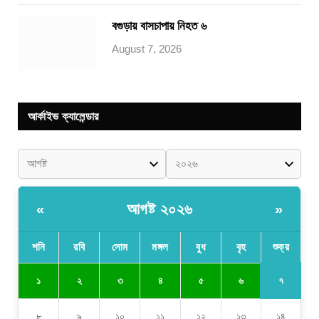
বগুড়ায় বাসচাপায় নিহত ৬
August 7, 2026
আর্কাইভ ক্যালেন্ডার
আগষ্ট ২০২৬
«
»
শনি
রবি
সোম
মঙ্গল
বুধ
বৃহ
শুক্র
৭
১
২
৩
৪
৫
৬
৮
৯
১০
১১
১২
১৩
১৪