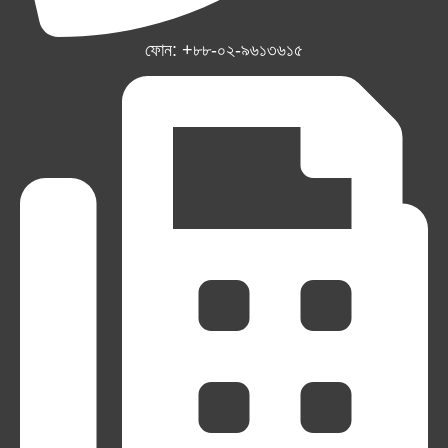
ফোন: +৮৮-০২-৯৬১৩৬১৫