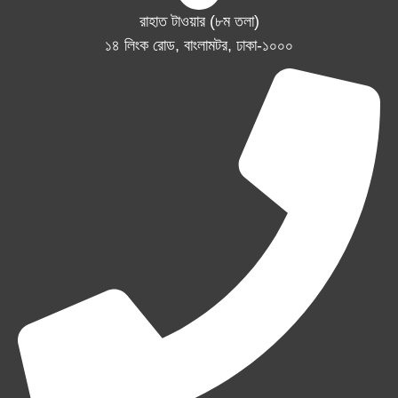
রাহাত টাওয়ার (৮ম তলা)
১৪ লিংক রোড, বাংলামটর, ঢাকা-১০০০