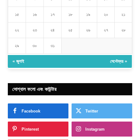
১৫
১৬
১৭
১৮
১৯
২০
২১
২২
২৩
২৪
২৫
২৬
২৭
২৮
২৯
৩০
৩১
« জুলাই
সেপ্টেম্বর »
সোশ্যাল ফলো এবং কাউন্টার
Facebook
Twitter
Pinterest
Instagram