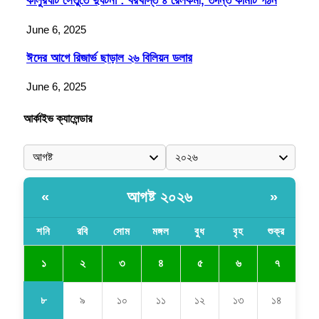
কালুরঘাট সেতুতে দুর্ঘটনা : বরখাস্ত ৪ রেলকর্মী, তদন্ত কমিটি গঠন
June 6, 2025
ঈদের আগে রিজার্ভ ছাড়াল ২৬ বিলিয়ন ডলার
June 6, 2025
আর্কাইভ ক্যালেন্ডার
আগষ্ট ২০২৬
«
»
শনি
রবি
সোম
মঙ্গল
বুধ
বৃহ
শুক্র
১
২
৩
৪
৫
৬
৭
৮
৯
১০
১১
১২
১৩
১৪