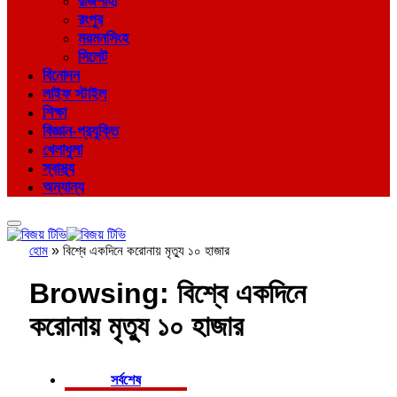
রাজশাহী
রংপুর
ময়মনসিংহ
সিলেট
বিনোদন
লাইফ স্টাইল
শিক্ষা
বিজ্ঞান-প্রযুক্তি
খেলাধুলা
স্বাস্থ্য
অন্যান্য
হোম
»
বিশ্বে একদিনে করোনায় মৃত্যু ১০ হাজার
Browsing:
বিশ্বে একদিনে
করোনায় মৃত্যু ১০ হাজার
সর্বশেষ