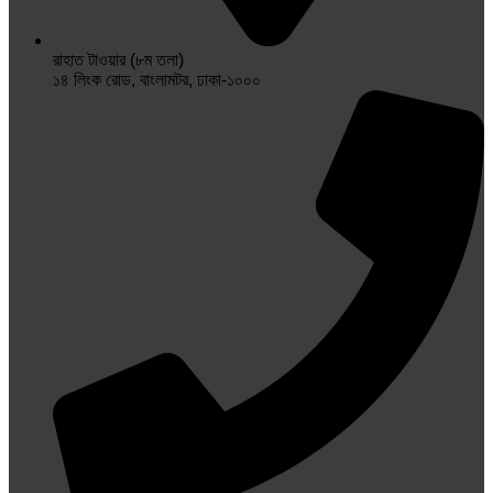
রাহাত টাওয়ার (৮ম তলা)
১৪ লিংক রোড, বাংলামটর, ঢাকা-১০০০