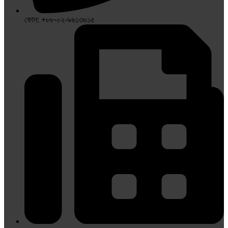
ফোন: +৮৮-০২-৯৬১৩৬১৫