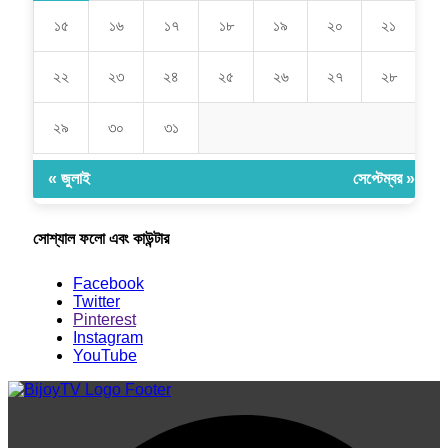
১৫
১৬
১৭
১৮
১৯
২০
২১
২২
২৩
২৪
২৫
২৬
২৭
২৮
২৯
৩০
৩১
« জুলাই
সেপ্টেম্বর »
সোশ্যাল ফলো এবং কাউন্টার
Facebook
Twitter
Pinterest
Instagram
YouTube