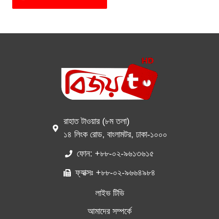
রাহাত টাওয়ার (৮ম তলা)
১৪ লিংক রোড, বাংলামটর, ঢাকা-১০০০
ফোন: +৮৮-০২-৯৬১৩৬১৫
ফ্যাক্সঃ +৮৮-০২-৯৬৬৪৯৮৪
লাইভ টিভি
আমাদের সম্পর্কে