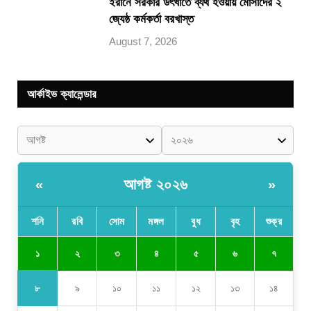
ইরানে সরকার উৎখাতে ব্যর্থ হওয়ায় মোসাদের ২
জ্যেষ্ঠ কর্মকর্তা বরখাস্ত
August 7, 2026
আর্কাইভ ক্যালেন্ডার
আগষ্ট ২০২৬
«
»
শনি
রবি
সোম
মঙ্গল
বুধ
বৃহ
শুক্র
১
২
৩
৪
৫
৬
৭
৮
৯
১০
১১
১২
১৩
১৪