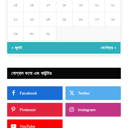
১৫
১৬
১৭
১৮
১৯
২০
২১
২২
২৩
২৪
২৫
২৬
২৭
২৮
২৯
৩০
৩১
« জুলাই
সেপ্টেম্বর »
সোশ্যাল ফলো এবং কাউন্টার
Facebook
Twitter
Pinterest
Instagram
YouTube