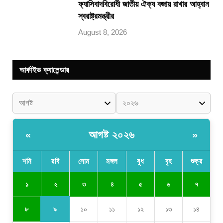
ফ্যাসিবাদবিরোধী জাতীয় ঐক্য বজায় রাখার আহ্বান
স্বরাষ্ট্রমন্ত্রীর
August 8, 2026
আর্কাইভ ক্যালেন্ডার
আগষ্ট ২০২৬
«
»
শনি
রবি
সোম
মঙ্গল
বুধ
বৃহ
শুক্র
২
১
৩
৪
৫
৬
৭
৯
৮
১০
১১
১২
১৩
১৪