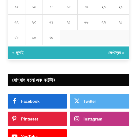
১৫
১৬
১৭
১৮
১৯
২০
২১
২২
২৩
২৪
২৫
২৬
২৭
২৮
২৯
৩০
৩১
« জুলাই
সেপ্টেম্বর »
সোশ্যাল ফলো এবং কাউন্টার
Facebook
Twitter
Pinterest
Instagram
YouTube