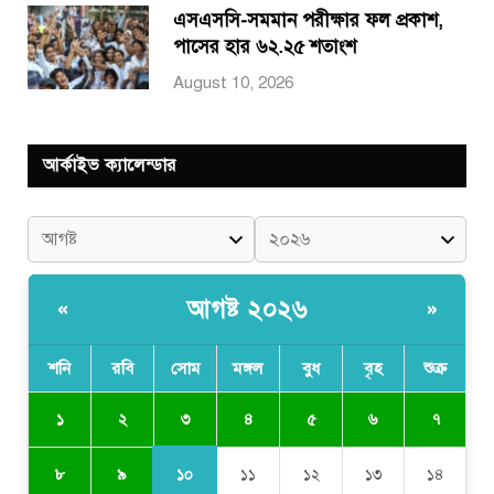
এসএসসি-সমমান পরীক্ষার ফল প্রকাশ,
পাসের হার ৬২.২৫ শতাংশ
August 10, 2026
আর্কাইভ ক্যালেন্ডার
আগষ্ট ২০২৬
«
»
শনি
রবি
সোম
মঙ্গল
বুধ
বৃহ
শুক্র
৩
১
২
৪
৫
৬
৭
১০
৮
৯
১১
১২
১৩
১৪