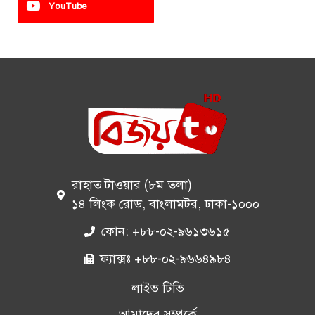
YouTube
রাহাত টাওয়ার (৮ম তলা)
১৪ লিংক রোড, বাংলামটর, ঢাকা-১০০০
ফোন: +৮৮-০২-৯৬১৩৬১৫
ফ্যাক্সঃ +৮৮-০২-৯৬৬৪৯৮৪
লাইভ টিভি
আমাদের সম্পর্কে