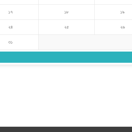
১৭
১৮
১৯
২৪
২৫
২৬
৩১