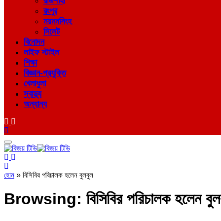
রাজশাহী
রংপুর
ময়মনসিংহ
সিলেট
বিনোদন
লাইফ স্টাইল
শিক্ষা
বিজ্ঞান-প্রযুক্তি
খেলাধুলা
স্বাস্থ্য
অন্যান্য
হোম
»
বিসিবির পরিচালক হলেন বুলবুল
Browsing:
বিসিবির পরিচালক হলেন বুল