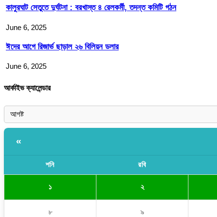
কালুরঘাট সেতুতে দুর্ঘটনা : বরখাস্ত ৪ রেলকর্মী, তদন্ত কমিটি গঠন
June 6, 2025
ঈদের আগে রিজার্ভ ছাড়াল ২৬ বিলিয়ন ডলার
June 6, 2025
আর্কাইভ ক্যালেন্ডার
«
শনি
রবি
১
২
৮
৯