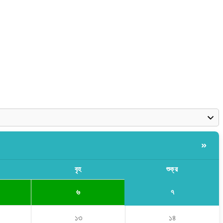
»
বৃহ
শুক্র
৭
৬
১৩
১৪