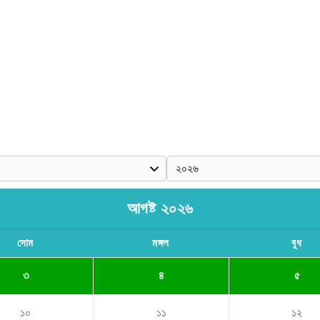
আগষ্ট ২০২৬
সোম
মঙ্গল
বুধ
৩
৪
৫
১০
১১
১২