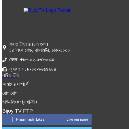
রাহাত টাওয়ার (৮ম তলা)
১৪ লিংক রোড, বাংলামটর, ঢাকা-১০০০
ফোন: +৮৮-০২-৯৬১৩৬১৫
ফ্যাক্সঃ +৮৮-০২-৯৬৬৪৯৮৪
লাইভ টিভি
আমাদের সম্পর্কে
যোগাযোগ
ডাউনলিংক প্যারামিটার
Bijoy TV FTP
Facebook
Likes
Like our page