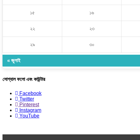
১৫
১৬
২২
২৩
২৯
৩০
« জুলাই
সোশ্যাল ফলো এবং কাউন্টার
Facebook
Twitter
Pinterest
Instagram
YouTube