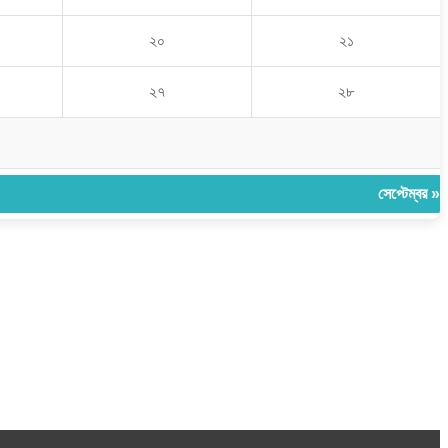
২০
২১
২৭
২৮
সেপ্টেম্বর »