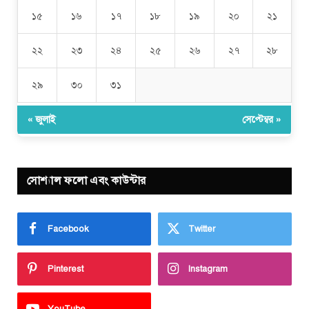
১৫
১৬
১৭
১৮
১৯
২০
২১
২২
২৩
২৪
২৫
২৬
২৭
২৮
২৯
৩০
৩১
« জুলাই
সেপ্টেম্বর »
সোশ্যাল ফলো এবং কাউন্টার
Facebook
Twitter
Pinterest
Instagram
YouTube