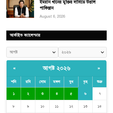
ইমরান খানের মুক্তির দাবিতে উত্তাল
পাকিস্তান
August 6, 2026
আর্কাইভ ক্যালেন্ডার
আগষ্ট ২০২৬
«
»
শনি
রবি
সোম
মঙ্গল
বুধ
বৃহ
শুক্র
৬
১
২
৩
৪
৫
৭
৮
৯
১০
১১
১২
১৩
১৪