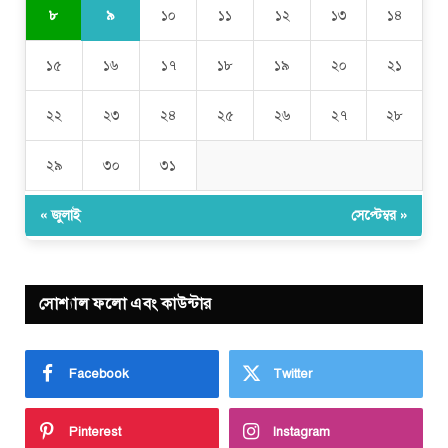
৯
৮
১০
১১
১২
১৩
১৪
১৫
১৬
১৭
১৮
১৯
২০
২১
২২
২৩
২৪
২৫
২৬
২৭
২৮
২৯
৩০
৩১
« জুলাই
সেপ্টেম্বর »
সোশ্যাল ফলো এবং কাউন্টার
Facebook
Twitter
Pinterest
Instagram