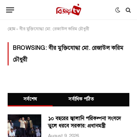
হোম
বীর মুক্তিযোদ্ধা মো. রেজাউল করিম চৌধুরী
»
BROWSING:
বীর মুক্তিযোদ্ধা মো. রেজাউল করিম
চৌধুরী
সর্বশেষ
সর্বাধিক পঠিত
১০ বছরের জ্বালানি পরিকল্পনা সংসদে
তুলে ধরবে সরকার: প্রধানমন্ত্রী
August 9, 2026