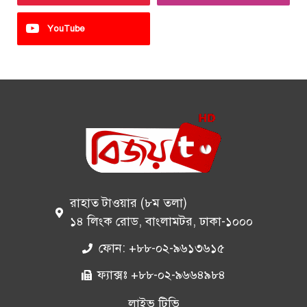
YouTube
রাহাত টাওয়ার (৮ম তলা)
১৪ লিংক রোড, বাংলামটর, ঢাকা-১০০০
ফোন: +৮৮-০২-৯৬১৩৬১৫
ফ্যাক্সঃ +৮৮-০২-৯৬৬৪৯৮৪
লাইভ টিভি