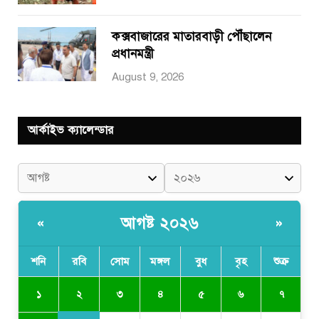
কক্সবাজারের মাতারবাড়ী পৌঁছালেন
প্রধানমন্ত্রী
August 9, 2026
আর্কাইভ ক্যালেন্ডার
আগষ্ট ২০২৬
«
»
শনি
রবি
সোম
মঙ্গল
বুধ
বৃহ
শুক্র
২
১
৩
৪
৫
৬
৭