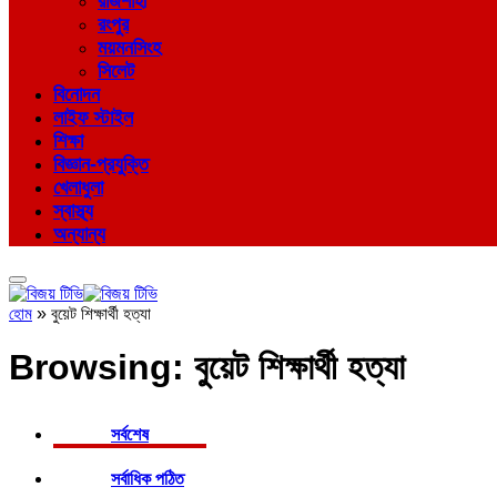
রাজশাহী
রংপুর
ময়মনসিংহ
সিলেট
বিনোদন
লাইফ স্টাইল
শিক্ষা
বিজ্ঞান-প্রযুক্তি
খেলাধুলা
স্বাস্থ্য
অন্যান্য
হোম
»
বুয়েট শিক্ষার্থী হত্যা
Browsing:
বুয়েট শিক্ষার্থী হত্যা
সর্বশেষ
সর্বাধিক পঠিত