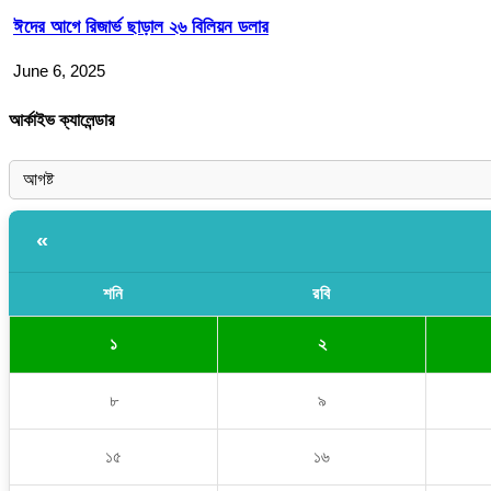
ঈদের আগে রিজার্ভ ছাড়াল ২৬ বিলিয়ন ডলার
June 6, 2025
আর্কাইভ ক্যালেন্ডার
«
শনি
রবি
১
২
৮
৯
১৫
১৬