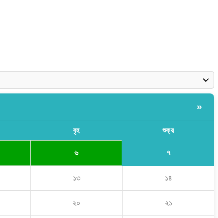
»
বৃহ
শুক্র
৭
৬
১৩
১৪
২০
২১