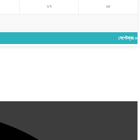
২৭
২৮
সেপ্টেম্বর »