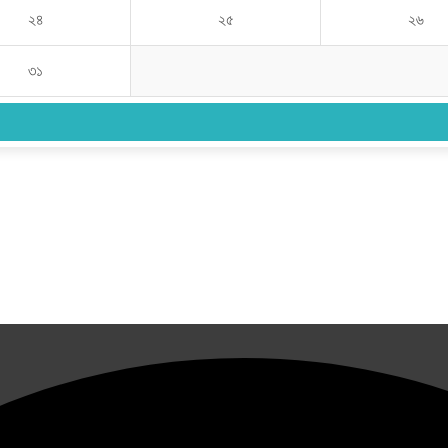
২৪
২৫
২৬
৩১