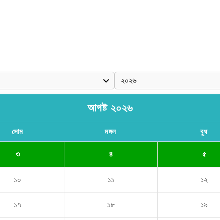
আগষ্ট ২০২৬
সোম
মঙ্গল
বুধ
৩
৪
৫
১০
১১
১২
১৭
১৮
১৯