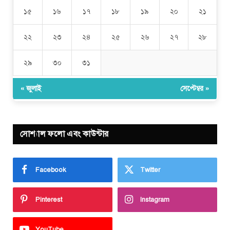
১৫
১৬
১৭
১৮
১৯
২০
২১
২২
২৩
২৪
২৫
২৬
২৭
২৮
২৯
৩০
৩১
« জুলাই
সেপ্টেম্বর »
সোশ্যাল ফলো এবং কাউন্টার
Facebook
Twitter
Pinterest
Instagram
YouTube