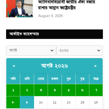
ফ্যাসিবাদবিরোধী জাতীয় ঐক্য বজায়
রাখার আহ্বান স্বরাষ্ট্রমন্ত্রীর
August 8, 2026
আর্কাইভ ক্যালেন্ডার
আগষ্ট ২০২৬
«
»
শনি
রবি
সোম
মঙ্গল
বুধ
বৃহ
শুক্র
২
১
৩
৪
৫
৬
৭
৯
৮
১০
১১
১২
১৩
১৪