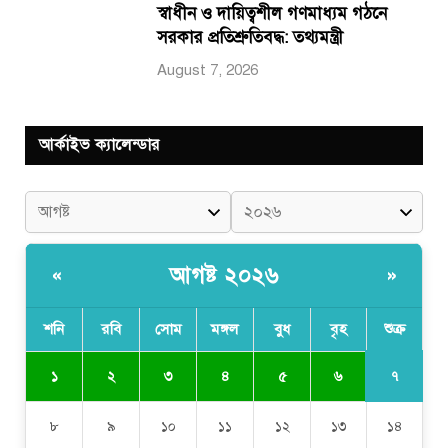
স্বাধীন ও দায়িত্বশীল গণমাধ্যম গঠনে
সরকার প্রতিশ্রুতিবদ্ধ: তথ্যমন্ত্রী
August 7, 2026
আর্কাইভ ক্যালেন্ডার
আগষ্ট ২০২৬
«
»
শনি
রবি
সোম
মঙ্গল
বুধ
বৃহ
শুক্র
৭
১
২
৩
৪
৫
৬
৮
৯
১০
১১
১২
১৩
১৪