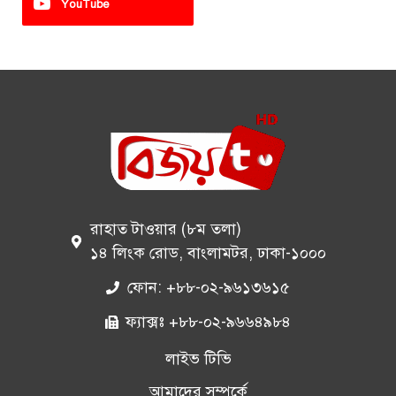
YouTube
রাহাত টাওয়ার (৮ম তলা)
১৪ লিংক রোড, বাংলামটর, ঢাকা-১০০০
ফোন: +৮৮-০২-৯৬১৩৬১৫
ফ্যাক্সঃ +৮৮-০২-৯৬৬৪৯৮৪
লাইভ টিভি
আমাদের সম্পর্কে