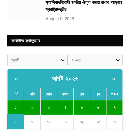
ফ্যাসিবাদবিরোধী জাতীয় ঐক্য বজায় রাখার আহ্বান
স্বরাষ্ট্রমন্ত্রীর
August 8, 2026
আর্কাইভ ক্যালেন্ডার
আগষ্ট ২০২৬
«
»
শনি
রবি
সোম
মঙ্গল
বুধ
বৃহ
শুক্র
১
২
৩
৪
৫
৬
৭
৮
৯
১০
১১
১২
১৩
১৪