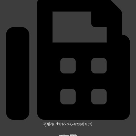
ফ্যাক্সঃ +৮৮-০২-৯৬৬৪৯৮৪