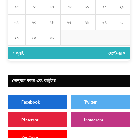
১৫
১৬
১৭
১৮
১৯
২০
২১
২২
২৩
২৪
২৫
২৬
২৭
২৮
২৯
৩০
৩১
« জুলাই
সেপ্টেম্বর »
সোশ্যাল ফলো এবং কাউন্টার
Facebook
Twitter
Pinterest
Instagram
YouTube