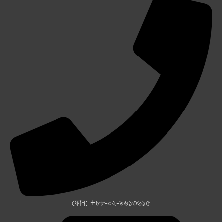
ফোন: +৮৮-০২-৯৬১৩৬১৫