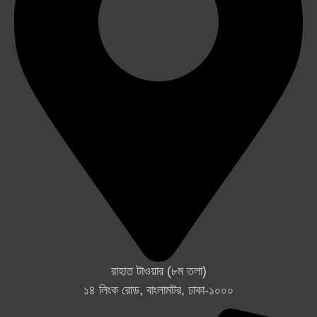
রাহাত টাওয়ার (৮ম তলা)
১৪ লিংক রোড, বাংলামটর, ঢাকা-১০০০