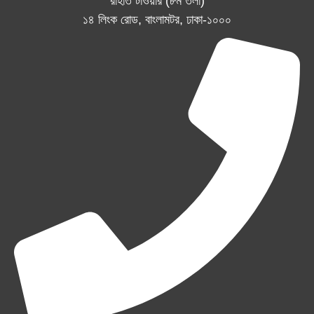
রাহাত টাওয়ার (৮ম তলা)
১৪ লিংক রোড, বাংলামটর, ঢাকা-১০০০