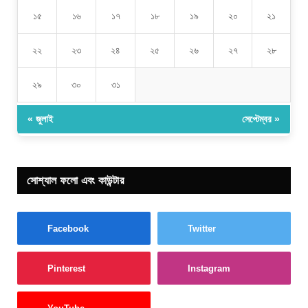
১৫
১৬
১৭
১৮
১৯
২০
২১
২২
২৩
২৪
২৫
২৬
২৭
২৮
২৯
৩০
৩১
« জুলাই
সেপ্টেম্বর »
সোশ্যাল ফলো এবং কাউন্টার
Facebook
Twitter
Pinterest
Instagram