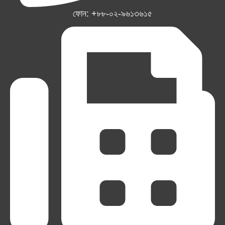
ফোন: +৮৮-০২-৯৬১৩৬১৫