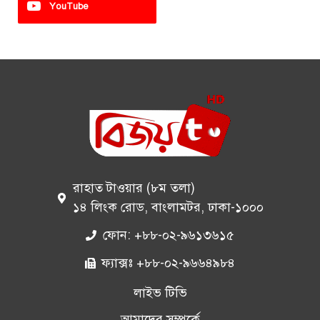
YouTube
রাহাত টাওয়ার (৮ম তলা)
১৪ লিংক রোড, বাংলামটর, ঢাকা-১০০০
ফোন: +৮৮-০২-৯৬১৩৬১৫
ফ্যাক্সঃ +৮৮-০২-৯৬৬৪৯৮৪
লাইভ টিভি
আমাদের সম্পর্কে