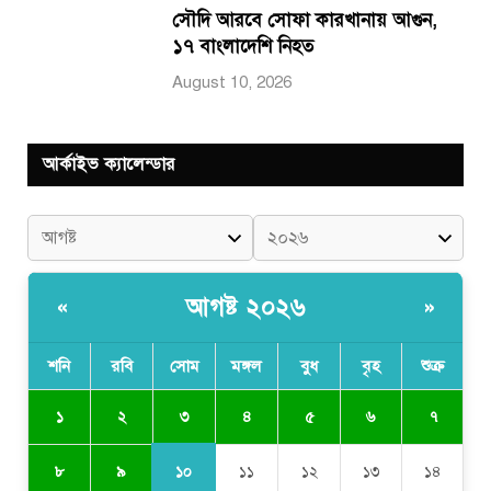
সৌদি আরবে সোফা কারখানায় আগুন,
১৭ বাংলাদেশি নিহত
August 10, 2026
আর্কাইভ ক্যালেন্ডার
আগষ্ট ২০২৬
«
»
শনি
রবি
সোম
মঙ্গল
বুধ
বৃহ
শুক্র
৩
১
২
৪
৫
৬
৭
১০
৮
৯
১১
১২
১৩
১৪