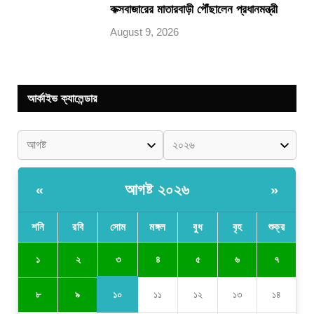
কক্সবাজারের মাতারবাড়ী পৌঁছালেন প্রধানমন্ত্রী
August 9, 2026
আর্কাইভ ক্যালেন্ডার
আগষ্ট ২০২৬
«
»
শনি
রবি
সোম
মঙ্গল
বুধ
বৃহ
শুক্র
৩
১
২
৪
৫
৬
৭
১০
৮
৯
১১
১২
১৩
১৪