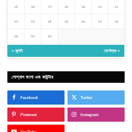
১৫
১৬
১৭
১৮
১৯
২০
২১
২২
২৩
২৪
২৫
২৬
২৭
২৮
২৯
৩০
৩১
« জুলাই
সেপ্টেম্বর »
সোশ্যাল ফলো এবং কাউন্টার
Facebook
Twitter
Pinterest
Instagram
YouTube