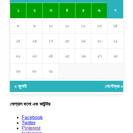
৭
১
২
৩
৪
৫
৬
৮
৯
১০
১১
১২
১৩
১৪
১৫
১৬
১৭
১৮
১৯
২০
২১
২২
২৩
২৪
২৫
২৬
২৭
২৮
২৯
৩০
৩১
« জুলাই
সেপ্টেম্বর »
সোশ্যাল ফলো এবং কাউন্টার
Facebook
Twitter
Pinterest