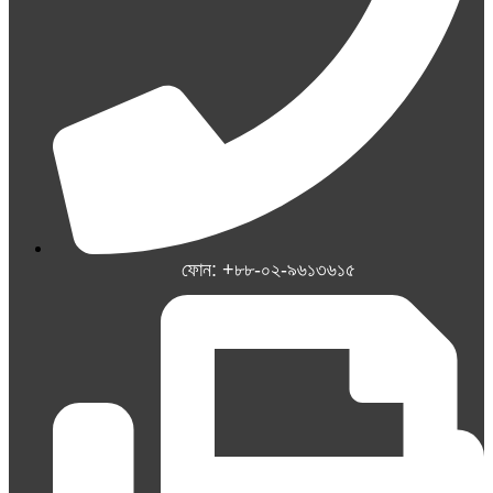
ফোন: +৮৮-০২-৯৬১৩৬১৫