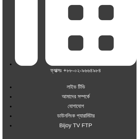
ফ্যাক্সঃ +৮৮-০২-৯৬৬৪৯৮৪
লাইভ টিভি
আমাদের সম্পর্কে
যোগাযোগ
ডাউনলিংক প্যারামিটার
Bijoy TV FTP