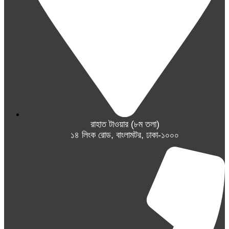
রাহাত টাওয়ার (৮ম তলা)
১৪ লিংক রোড, বাংলামটর, ঢাকা-১০০০