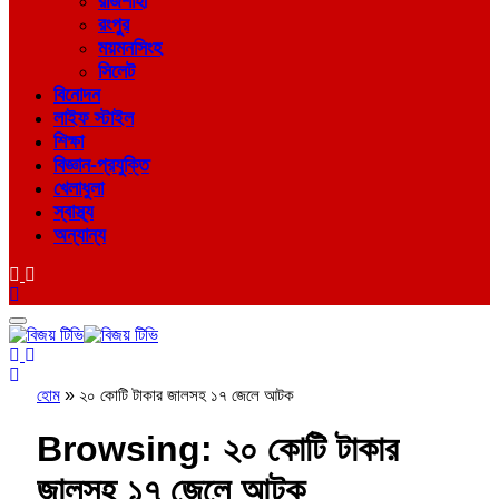
রাজশাহী
রংপুর
ময়মনসিংহ
সিলেট
বিনোদন
লাইফ স্টাইল
শিক্ষা
বিজ্ঞান-প্রযুক্তি
খেলাধুলা
স্বাস্থ্য
অন্যান্য
হোম
»
২০ কোটি টাকার জালসহ ১৭ জেলে আটক
Browsing:
২০ কোটি টাকার
জালসহ ১৭ জেলে আটক