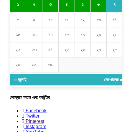
৭
১
২
৩
৪
৫
৬
৮
৯
১০
১১
১২
১৩
১৪
১৫
১৬
১৭
১৮
১৯
২০
২১
২২
২৩
২৪
২৫
২৬
২৭
২৮
২৯
৩০
৩১
« জুলাই
সেপ্টেম্বর »
সোশ্যাল ফলো এবং কাউন্টার
Facebook
Twitter
Pinterest
Instagram
YouTube