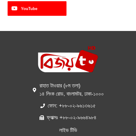
YouTube
রাহাত টাওয়ার (৮ম তলা)
১৪ লিংক রোড, বাংলামটর, ঢাকা-১০০০
ফোন: +৮৮-০২-৯৬১৩৬১৫
ফ্যাক্সঃ +৮৮-০২-৯৬৬৪৯৮৪
লাইভ টিভি