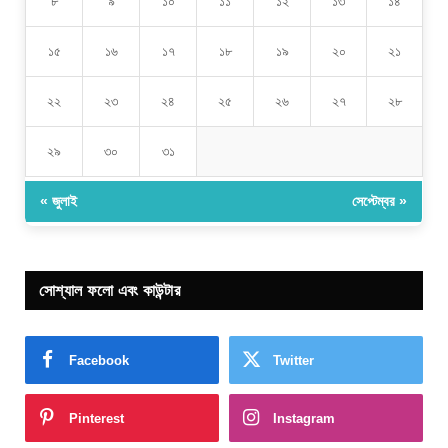
৮
৯
১০
১১
১২
১৩
১৪
১৫
১৬
১৭
১৮
১৯
২০
২১
২২
২৩
২৪
২৫
২৬
২৭
২৮
২৯
৩০
৩১
« জুলাই
সেপ্টেম্বর »
সোশ্যাল ফলো এবং কাউন্টার
Facebook
Twitter
Pinterest
Instagram