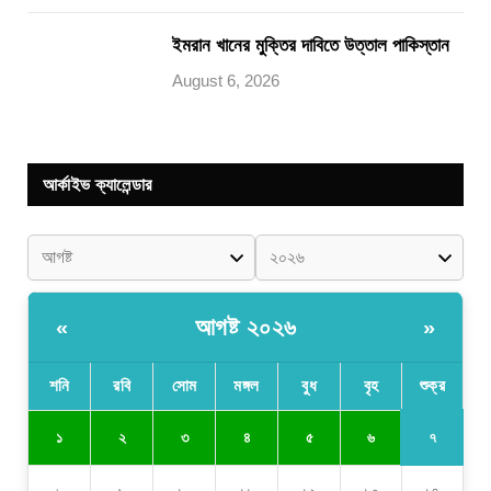
ইমরান খানের মুক্তির দাবিতে উত্তাল পাকিস্তান
August 6, 2026
আর্কাইভ ক্যালেন্ডার
আগষ্ট ২০২৬
«
»
শনি
রবি
সোম
মঙ্গল
বুধ
বৃহ
শুক্র
৭
১
২
৩
৪
৫
৬