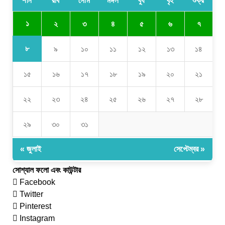
শনি
রবি
সোম
মঙ্গল
বুধ
বৃহ
শুক্র
১
২
৩
৪
৫
৬
৭
৮
৯
১০
১১
১২
১৩
১৪
১৫
১৬
১৭
১৮
১৯
২০
২১
২২
২৩
২৪
২৫
২৬
২৭
২৮
২৯
৩০
৩১
« জুলাই
সেপ্টেম্বর »
সোশ্যাল ফলো এবং কাউন্টার
Facebook
Twitter
Pinterest
Instagram