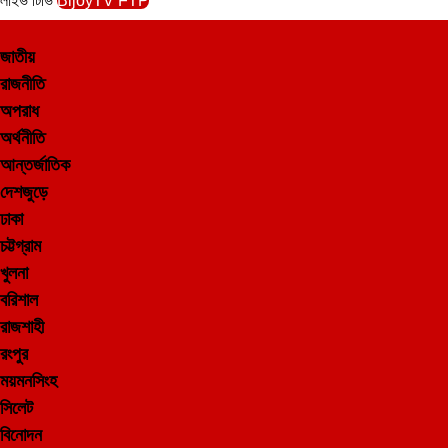
লাইভ টিভি
BijoyTV FTP
জাতীয়
রাজনীতি
অপরাধ
অর্থনীতি
আন্তর্জাতিক
দেশজুড়ে
ঢাকা
চট্টগ্রাম
খুলনা
বরিশাল
রাজশাহী
রংপুর
ময়মনসিংহ
সিলেট
বিনোদন