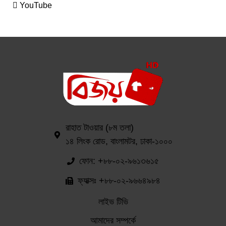
YouTube
রাহাত টাওয়ার (৮ম তলা)
১৪ লিংক রোড, বাংলামটর, ঢাকা-১০০০
ফোন: +৮৮-০২-৯৬১৩৬১৫
ফ্যাক্সঃ +৮৮-০২-৯৬৬৪৯৮৪
লাইভ টিভি
আমাদের সম্পর্কে