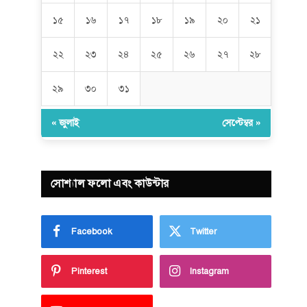
১৫
১৬
১৭
১৮
১৯
২০
২১
২২
২৩
২৪
২৫
২৬
২৭
২৮
২৯
৩০
৩১
« জুলাই
সেপ্টেম্বর »
সোশ্যাল ফলো এবং কাউন্টার
Facebook
Twitter
Pinterest
Instagram