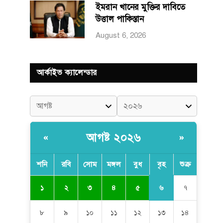
ইমরান খানের মুক্তির দাবিতে
উত্তাল পাকিস্তান
August 6, 2026
আর্কাইভ ক্যালেন্ডার
আগষ্ট ২০২৬
«
»
শনি
রবি
সোম
মঙ্গল
বুধ
বৃহ
শুক্র
৬
১
২
৩
৪
৫
৭
৮
৯
১০
১১
১২
১৩
১৪