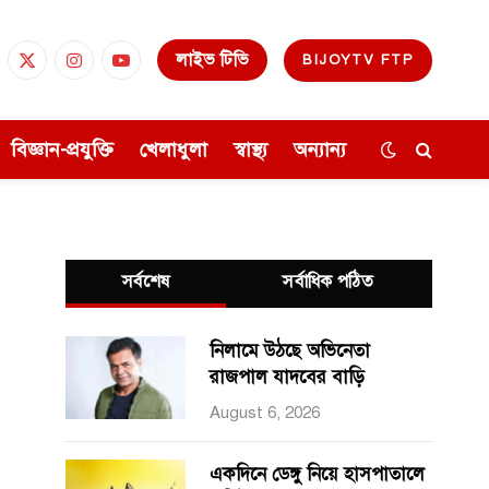
লাইভ টিভি
BIJOYTV FTP
cebook
X
Instagram
YouTube
(Twitter)
বিজ্ঞান-প্রযুক্তি
খেলাধুলা
স্বাস্থ্য
অন্যান্য
সর্বশেষ
সর্বাধিক পঠিত
নিলামে উঠছে অভিনেতা
রাজপাল যাদবের বাড়ি
August 6, 2026
একদিনে ডেঙ্গু নিয়ে হাসপাতালে