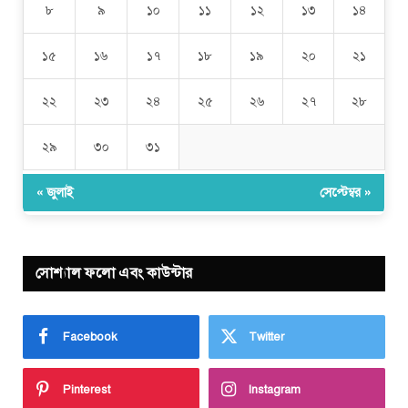
৮
৯
১০
১১
১২
১৩
১৪
১৫
১৬
১৭
১৮
১৯
২০
২১
২২
২৩
২৪
২৫
২৬
২৭
২৮
২৯
৩০
৩১
« জুলাই
সেপ্টেম্বর »
সোশ্যাল ফলো এবং কাউন্টার
Facebook
Twitter
Pinterest
Instagram