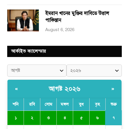
ইমরান খানের মুক্তির দাবিতে উত্তাল
পাকিস্তান
August 6, 2026
আর্কাইভ ক্যালেন্ডার
আগষ্ট ২০২৬
«
»
শনি
রবি
সোম
মঙ্গল
বুধ
বৃহ
শুক্র
৭
১
২
৩
৪
৫
৬