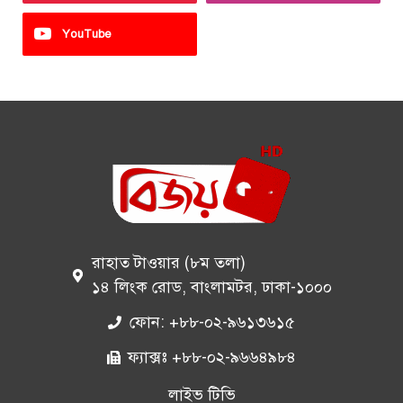
YouTube
রাহাত টাওয়ার (৮ম তলা)
১৪ লিংক রোড, বাংলামটর, ঢাকা-১০০০
ফোন: +৮৮-০২-৯৬১৩৬১৫
ফ্যাক্সঃ +৮৮-০২-৯৬৬৪৯৮৪
লাইভ টিভি