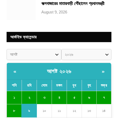
কক্সবাজারের মাতারবাড়ী পৌঁছালেন প্রধানমন্ত্রী
August 9, 2026
আর্কাইভ ক্যালেন্ডার
আগষ্ট ২০২৬
«
»
শনি
রবি
সোম
মঙ্গল
বুধ
বৃহ
শুক্র
২
১
৩
৪
৫
৬
৭
৯
৮
১০
১১
১২
১৩
১৪