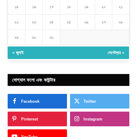
১৫
১৬
১৭
১৮
১৯
২০
২১
২২
২৩
২৪
২৫
২৬
২৭
২৮
২৯
৩০
৩১
« জুলাই
সেপ্টেম্বর »
সোশ্যাল ফলো এবং কাউন্টার
Facebook
Twitter
Pinterest
Instagram
YouTube