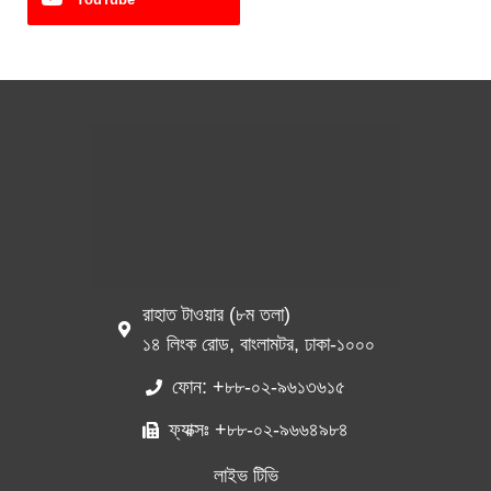
রাহাত টাওয়ার (৮ম তলা)
১৪ লিংক রোড, বাংলামটর, ঢাকা-১০০০
ফোন: +৮৮-০২-৯৬১৩৬১৫
ফ্যাক্সঃ +৮৮-০২-৯৬৬৪৯৮৪
লাইভ টিভি