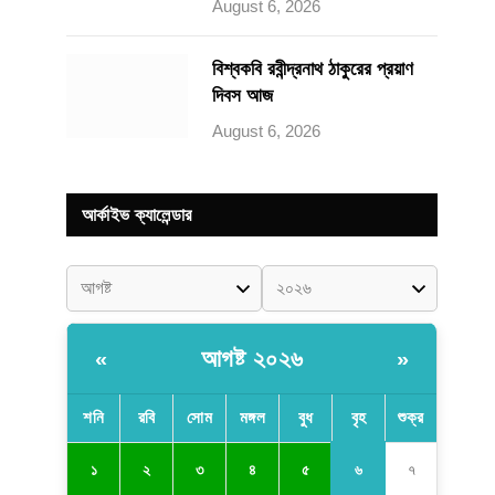
August 6, 2026
বিশ্বকবি রবীন্দ্রনাথ ঠাকুরের প্রয়াণ
দিবস আজ
August 6, 2026
আর্কাইভ ক্যালেন্ডার
আগষ্ট ২০২৬
«
»
শনি
রবি
সোম
মঙ্গল
বুধ
বৃহ
শুক্র
৬
১
২
৩
৪
৫
৭