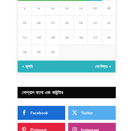
৮
৯
১০
১১
১২
১৩
১৪
১৫
১৬
১৭
১৮
১৯
২০
২১
২২
২৩
২৪
২৫
২৬
২৭
২৮
২৯
৩০
৩১
« জুলাই
সেপ্টেম্বর »
সোশ্যাল ফলো এবং কাউন্টার
Facebook
Twitter
Pinterest
Instagram