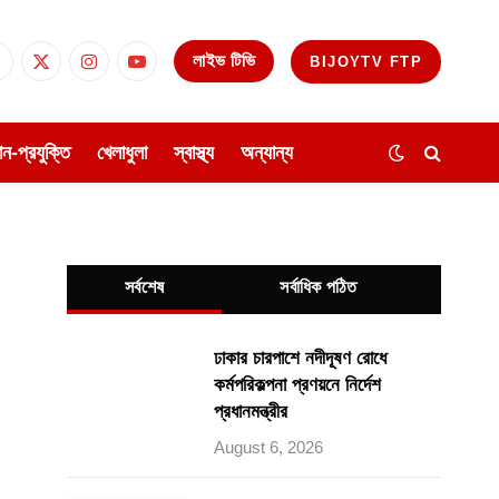
লাইভ টিভি
BIJOYTV FTP
Facebook
X
Instagram
YouTube
(Twitter)
ঞান-প্রযুক্তি
খেলাধুলা
স্বাস্থ্য
অন্যান্য
সর্বশেষ
সর্বাধিক পঠিত
ঢাকার চারপাশে নদীদূষণ রোধে
কর্মপরিকল্পনা প্রণয়নে নির্দেশ
প্রধানমন্ত্রীর
August 6, 2026