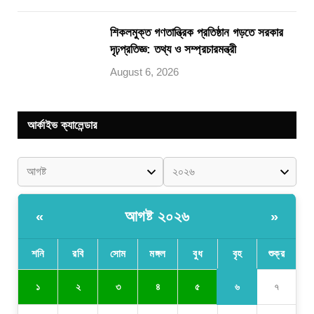
শিকলমুক্ত গণতান্ত্রিক প্রতিষ্ঠান গড়তে সরকার
দৃঢ়প্রতিজ্ঞ: তথ্য ও সম্প্রচারমন্ত্রী
August 6, 2026
আর্কাইভ ক্যালেন্ডার
আগষ্ট ২০২৬
«
»
শনি
রবি
সোম
মঙ্গল
বুধ
বৃহ
শুক্র
৬
১
২
৩
৪
৫
৭