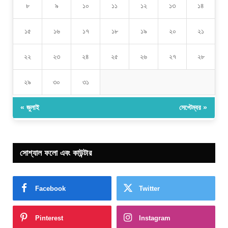
৮
৯
১০
১১
১২
১৩
১৪
১৫
১৬
১৭
১৮
১৯
২০
২১
২২
২৩
২৪
২৫
২৬
২৭
২৮
২৯
৩০
৩১
« জুলাই
সেপ্টেম্বর »
সোশ্যাল ফলো এবং কাউন্টার
Facebook
Twitter
Pinterest
Instagram