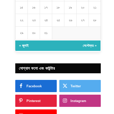
১৫
১৬
১৭
১৮
১৯
২০
২১
২২
২৩
২৪
২৫
২৬
২৭
২৮
২৯
৩০
৩১
« জুলাই
সেপ্টেম্বর »
সোশ্যাল ফলো এবং কাউন্টার
Facebook
Twitter
Pinterest
Instagram