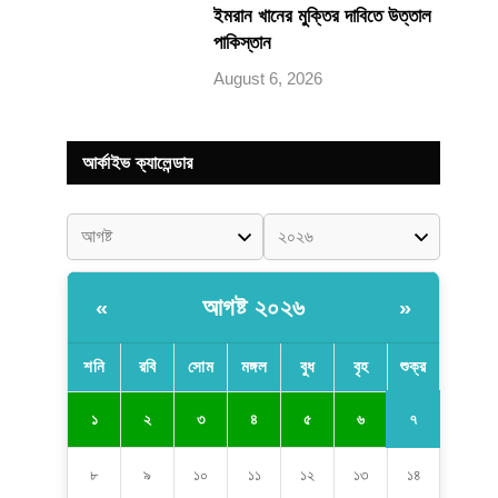
ইমরান খানের মুক্তির দাবিতে উত্তাল
পাকিস্তান
August 6, 2026
আর্কাইভ ক্যালেন্ডার
আগষ্ট ২০২৬
«
»
শনি
রবি
সোম
মঙ্গল
বুধ
বৃহ
শুক্র
৭
১
২
৩
৪
৫
৬
৮
৯
১০
১১
১২
১৩
১৪