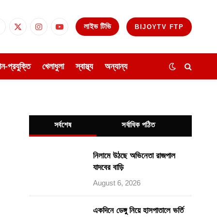
লাইভ টিভি
BIJOYTV FTP
Facebook
X
Instagram
YouTube
(Twitter)
ঞান-প্রযুক্তি
খেলাধুলা
স্বাস্থ্য
অন্যান্য
সর্বশেষ
সর্বাধিক পঠিত
নিলামে উঠছে অভিনেতা রাজপাল
যাদবের বাড়ি
August 6, 2026
একদিনে ডেঙ্গু নিয়ে হাসপাতালে ভর্তি