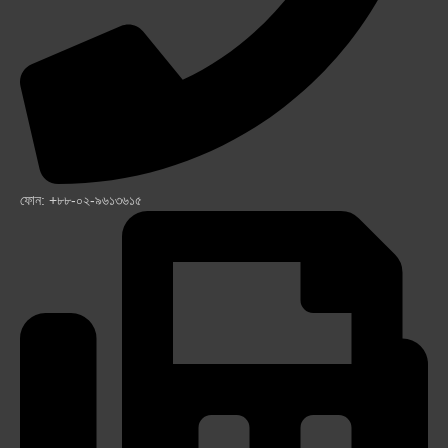
ফোন: +৮৮-০২-৯৬১৩৬১৫