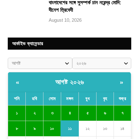
বাংলাদেশের সঙ্গে সুসম্পর্ক চান নরেন্দ্র মোদি:
দীনেশ ত্রিবেদী
August 10, 2026
আর্কাইভ ক্যালেন্ডার
আগষ্ট ২০২৬
«
»
শনি
রবি
সোম
মঙ্গল
বুধ
বৃহ
শুক্র
৪
১
২
৩
৫
৬
৭
১১
৮
৯
১০
১২
১৩
১৪