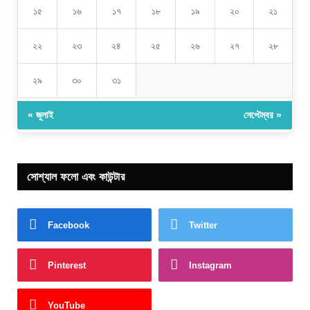
১৫
১৬
১৭
১৮
১৯
২০
২১
২২
২৩
২৪
২৫
২৬
২৭
২৮
২৯
৩০
৩১
« জুলাই
সেপ্টেম্বর »
সোশ্যাল ফলো এবং কাউন্টার
Facebook
Twitter
Pinterest
Instagram
YouTube