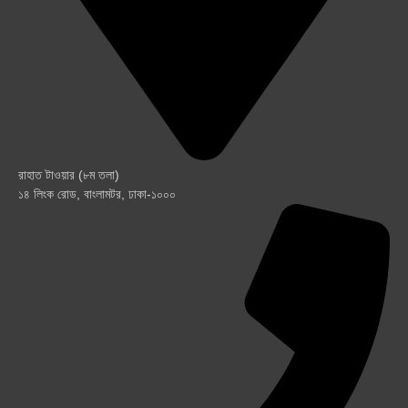
রাহাত টাওয়ার (৮ম তলা)
১৪ লিংক রোড, বাংলামটর, ঢাকা-১০০০