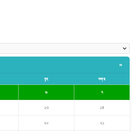
»
বৃহ
শুক্র
৬
৭
১৩
১৪
২০
২১