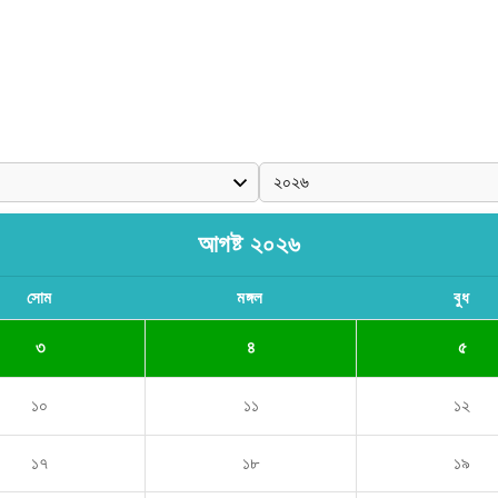
আগষ্ট ২০২৬
সোম
মঙ্গল
বুধ
৩
৪
৫
১০
১১
১২
১৭
১৮
১৯