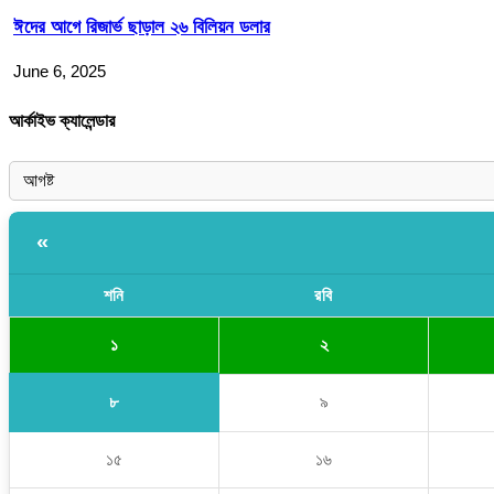
ঈদের আগে রিজার্ভ ছাড়াল ২৬ বিলিয়ন ডলার
June 6, 2025
আর্কাইভ ক্যালেন্ডার
«
শনি
রবি
১
২
৮
৯
১৫
১৬