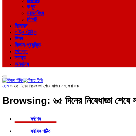
রাজশাহী
রংপুর
ময়মনসিংহ
সিলেট
বিনোদন
লাইফ স্টাইল
শিক্ষা
বিজ্ঞান-প্রযুক্তি
খেলাধুলা
স্বাস্থ্য
অন্যান্য
হোম
»
৬৫ দিনের নিষেধাজ্ঞা শেষে সাগরে মাছ ধরা শুরু
Browsing:
৬৫ দিনের নিষেধাজ্ঞা শেষে 
সর্বশেষ
সর্বাধিক পঠিত