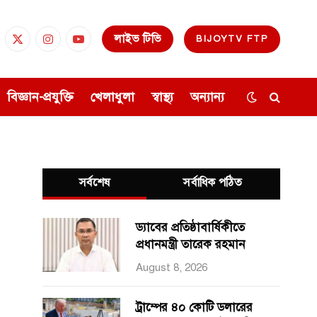
লাইভ টিভি
BIJOYTV FTP
cebook
X
Instagram
YouTube
(Twitter)
বিজ্ঞান-প্রযুক্তি
খেলাধুলা
স্বাস্থ্য
অন্যান্য
সর্বশেষ
সর্বাধিক পঠিত
ড্যাবের প্রতিষ্ঠাবার্ষিকীতে
প্রধানমন্ত্রী তারেক রহমান
August 8, 2026
ট্রাম্পের ৪০ কোটি ডলারের