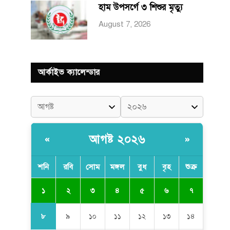
হাম উপসর্গে ৩ শিশুর মৃত্যু
August 7, 2026
আর্কাইভ ক্যালেন্ডার
আগষ্ট ২০২৬
«
»
শনি
রবি
সোম
মঙ্গল
বুধ
বৃহ
শুক্র
১
২
৩
৪
৫
৬
৭
৮
৯
১০
১১
১২
১৩
১৪