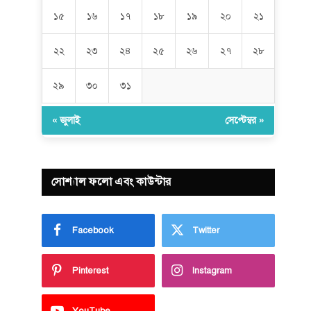
১৫
১৬
১৭
১৮
১৯
২০
২১
২২
২৩
২৪
২৫
২৬
২৭
২৮
২৯
৩০
৩১
« জুলাই
সেপ্টেম্বর »
সোশ্যাল ফলো এবং কাউন্টার
Facebook
Twitter
Pinterest
Instagram
YouTube