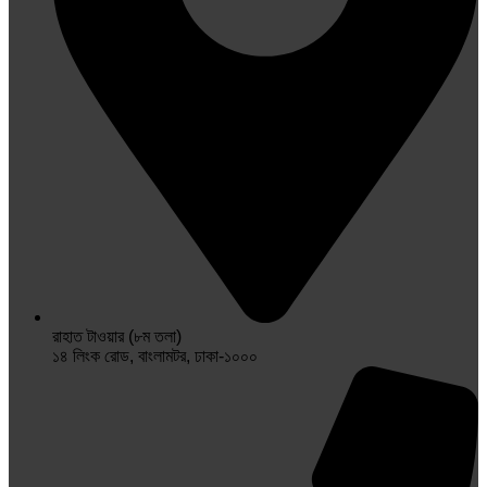
রাহাত টাওয়ার (৮ম তলা)
১৪ লিংক রোড, বাংলামটর, ঢাকা-১০০০