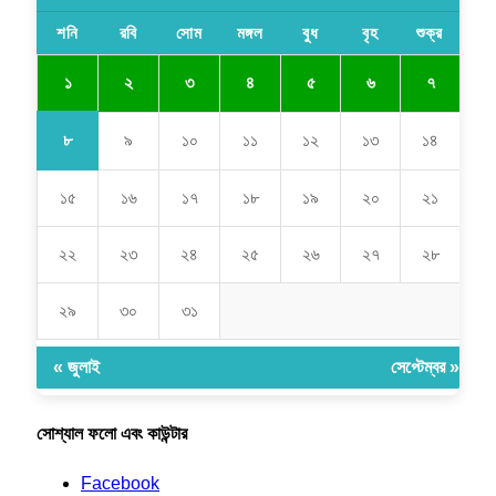
শনি
রবি
সোম
মঙ্গল
বুধ
বৃহ
শুক্র
১
২
৩
৪
৫
৬
৭
৮
৯
১০
১১
১২
১৩
১৪
১৫
১৬
১৭
১৮
১৯
২০
২১
২২
২৩
২৪
২৫
২৬
২৭
২৮
২৯
৩০
৩১
« জুলাই
সেপ্টেম্বর »
সোশ্যাল ফলো এবং কাউন্টার
Facebook