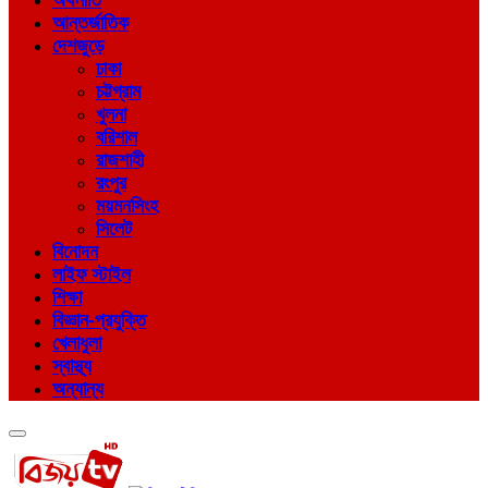
অর্থনীতি
আন্তর্জাতিক
দেশজুড়ে
ঢাকা
চট্টগ্রাম
খুলনা
বরিশাল
রাজশাহী
রংপুর
ময়মনসিংহ
সিলেট
বিনোদন
লাইফ স্টাইল
শিক্ষা
বিজ্ঞান-প্রযুক্তি
খেলাধুলা
স্বাস্থ্য
অন্যান্য