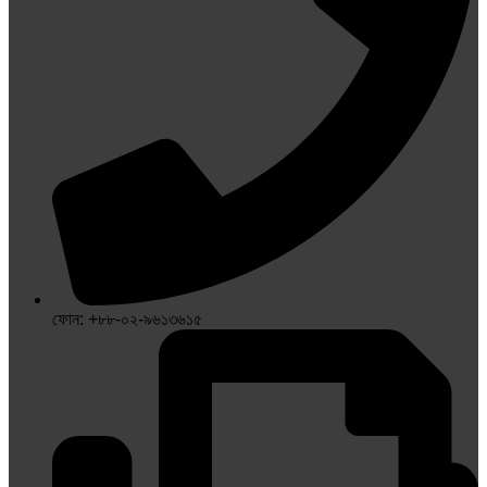
ফোন: +৮৮-০২-৯৬১৩৬১৫