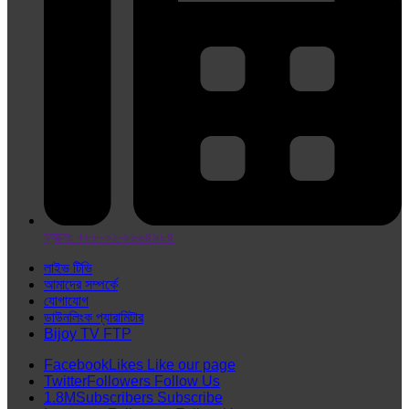
ফ্যাক্সঃ +৮৮-০২-৯৬৬৪৯৮৪
লাইভ টিভি
আমাদের সম্পর্কে
যোগাযোগ
ডাউনলিংক প্যারামিটার
Bijoy TV FTP
Facebook
Likes
Like our page
Twitter
Followers
Follow Us
1.8M
Subscribers
Subscribe