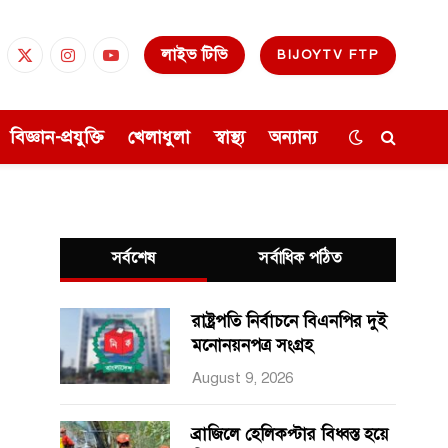
লাইভ টিভি
BIJOYTV FTP
cebook
X
Instagram
YouTube
(Twitter)
বিজ্ঞান-প্রযুক্তি
খেলাধুলা
স্বাস্থ্য
অন্যান্য
সর্বশেষ
সর্বাধিক পঠিত
রাষ্ট্রপতি নির্বাচনে বিএনপির দুই
মনোনয়নপত্র সংগ্রহ
August 9, 2026
ব্রাজিলে হেলিকপ্টার বিধ্বস্ত হয়ে