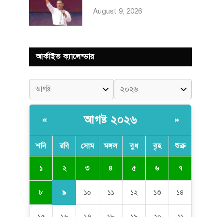
August 9, 2026
আর্কাইভ ক্যালেন্ডার
আগষ্ট ২০২৬
«
»
শনি
রবি
সোম
মঙ্গল
বুধ
বৃহ
শুক্র
২
১
৩
৪
৫
৬
৭
৯
৮
১০
১১
১২
১৩
১৪
১৫
১৬
১৭
১৮
১৯
২০
২১