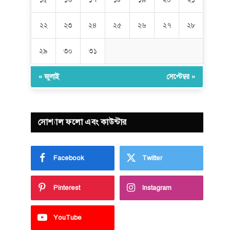
২২
২৩
২৪
২৫
২৬
২৭
২৮
২৯
৩০
৩১
« জুলাই
সেপ্টেম্বর »
সোশ্যাল ফলো এবং কাউন্টার
Facebook
Twitter
Pinterest
Instagram
YouTube