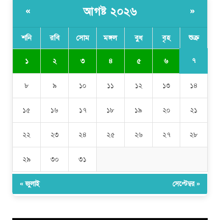
আগষ্ট ২০২৬
«
»
শনি
রবি
সোম
মঙ্গল
বুধ
বৃহ
শুক্র
৭
১
২
৩
৪
৫
৬
৮
৯
১০
১১
১২
১৩
১৪
১৫
১৬
১৭
১৮
১৯
২০
২১
২২
২৩
২৪
২৫
২৬
২৭
২৮
২৯
৩০
৩১
« জুলাই
সেপ্টেম্বর »