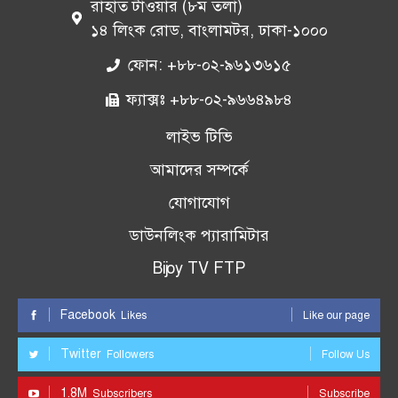
রাহাত টাওয়ার (৮ম তলা)
১৪ লিংক রোড, বাংলামটর, ঢাকা-১০০০
ফোন: +৮৮-০২-৯৬১৩৬১৫
ফ্যাক্সঃ +৮৮-০২-৯৬৬৪৯৮৪
লাইভ টিভি
আমাদের সম্পর্কে
যোগাযোগ
ডাউনলিংক প্যারামিটার
Bijoy TV FTP
Facebook
Likes
Like our page
Twitter
Followers
Follow Us
1.8M
Subscribers
Subscribe