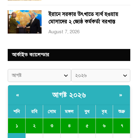
ইরানে সরকার উৎখাতে ব্যর্থ হওয়ায়
মোসাদের ২ জ্যেষ্ঠ কর্মকর্তা বরখাস্ত
August 7, 2026
আর্কাইভ ক্যালেন্ডার
আগষ্ট ২০২৬
«
»
শনি
রবি
সোম
মঙ্গল
বুধ
বৃহ
শুক্র
১
২
৩
৪
৫
৬
৭