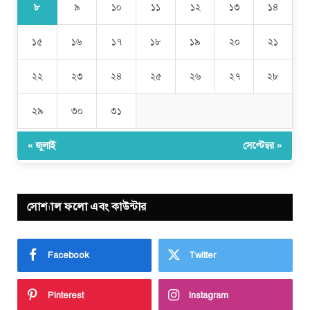
৮
৯
১০
১১
১২
১৩
১৪
১৫
১৬
১৭
১৮
১৯
২০
২১
২২
২৩
২৪
২৫
২৬
২৭
২৮
২৯
৩০
৩১
« জুলাই
সেপ্টেম্বর »
সোশ্যাল ফলো এবং কাউন্টার
Facebook
Twitter
Pinterest
Instagram