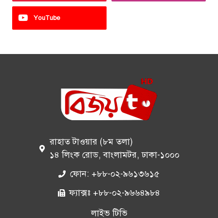
YouTube
রাহাত টাওয়ার (৮ম তলা)
১৪ লিংক রোড, বাংলামটর, ঢাকা-১০০০
ফোন: +৮৮-০২-৯৬১৩৬১৫
ফ্যাক্সঃ +৮৮-০২-৯৬৬৪৯৮৪
লাইভ টিভি