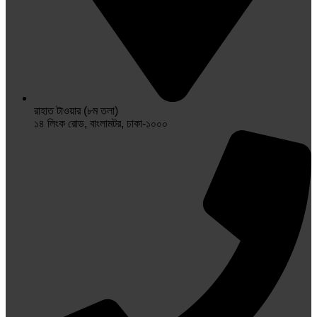
রাহাত টাওয়ার (৮ম তলা)
১৪ লিংক রোড, বাংলামটর, ঢাকা-১০০০