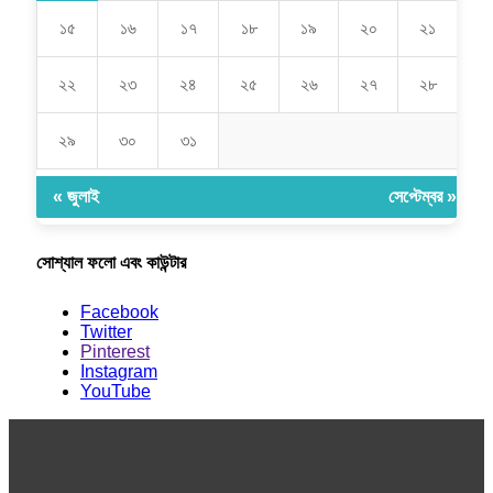
১৫
১৬
১৭
১৮
১৯
২০
২১
২২
২৩
২৪
২৫
২৬
২৭
২৮
২৯
৩০
৩১
« জুলাই
সেপ্টেম্বর »
সোশ্যাল ফলো এবং কাউন্টার
Facebook
Twitter
Pinterest
Instagram
YouTube