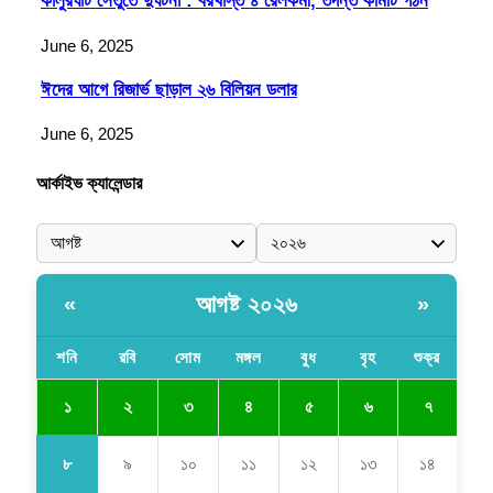
কালুরঘাট সেতুতে দুর্ঘটনা : বরখাস্ত ৪ রেলকর্মী, তদন্ত কমিটি গঠন
June 6, 2025
ঈদের আগে রিজার্ভ ছাড়াল ২৬ বিলিয়ন ডলার
June 6, 2025
আর্কাইভ ক্যালেন্ডার
আগষ্ট ২০২৬
«
»
শনি
রবি
সোম
মঙ্গল
বুধ
বৃহ
শুক্র
১
২
৩
৪
৫
৬
৭
৮
৯
১০
১১
১২
১৩
১৪