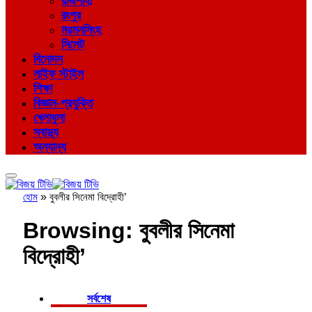
রাজশাহী
রংপুর
ময়মনসিংহ
সিলেট
বিনোদন
লাইফ স্টাইল
শিক্ষা
বিজ্ঞান-প্রযুক্তি
খেলাধুলা
স্বাস্থ্য
অন্যান্য
হোম
»
বুবলীর সিনেমা বিদ্রোহী’
Browsing:
বুবলীর সিনেমা
বিদ্রোহী’
সর্বশেষ