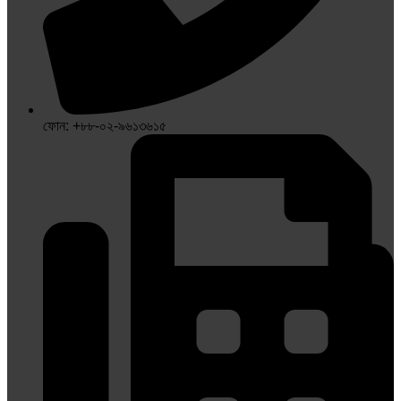
ফোন: +৮৮-০২-৯৬১৩৬১৫