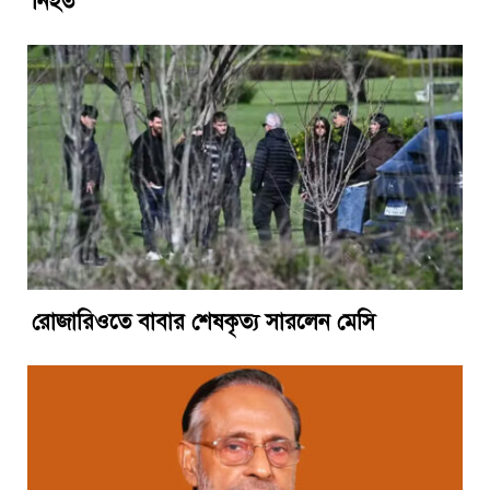
নিহত
রোজারিওতে বাবার শেষকৃত্য সারলেন মেসি