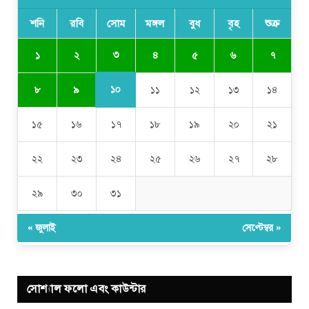
শনি
রবি
সোম
মঙ্গল
বুধ
বৃহ
শুক্র
৩
১
২
৪
৫
৬
৭
১০
৮
৯
১১
১২
১৩
১৪
১৫
১৬
১৭
১৮
১৯
২০
২১
২২
২৩
২৪
২৫
২৬
২৭
২৮
২৯
৩০
৩১
« জুলাই
সেপ্টেম্বর »
সোশ্যাল ফলো এবং কাউন্টার